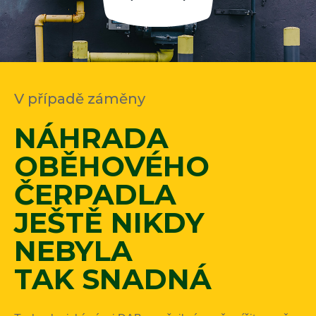
V případě záměny
NÁHRADA
OBĚHOVÉHO
ČERPADLA
JEŠTĚ NIKDY
NEBYLA
TAK SNADNÁ