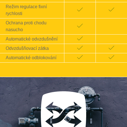
Režim regulace fixní
rychlosti
Ochrana proti chodu
nasucho
Automatické odvzdušnění
Odvzdušňovací zátka
Automatické odblokování