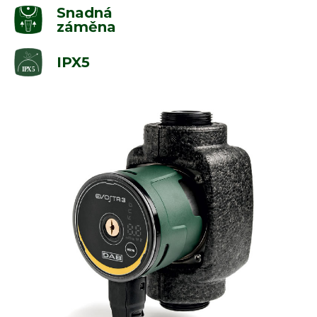
Snadná
záměna
IPX5