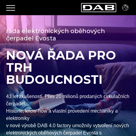
řada elektronických oběhových
čerpadel Evosta
NOVÁ ŘADA PRO
TRH
BUDOUCNOSTI
43 let zkušeností. Přes 20 milionů prodaných cirkulačních
čerpadel.
Historie, know-how a vlastní provedení mechaniky a
elektroniky
v nové výrobě DAB 4.0 factory umožnily vytvoření nových
elektronických oběhových čerpadel Evosta s