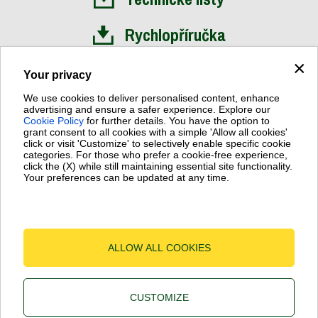
Rychlopříručka
×
Návod
Your privacy
We use cookies to deliver personalised content, enhance
advertising and ensure a safer experience. Explore our
Cookie Policy
for further details. You have the option to
grant consent to all cookies with a simple 'Allow all cookies'
click or visit 'Customize' to selectively enable specific cookie
Dab Pumps Spa © Via Marco Polo, 14 Mestrino Padova - Italy
categories. For those who prefer a cookie-free experience,
Fax +39.049.5125950
click the (X) while still maintaining essential site functionality.
P.I. 03675230282 - R.E.A. Padova N. 328200 - Cap. Soc. Euro
Your preferences can be updated at any time.
€10.000.000 i.v.
Terms of Use
-
Cookies
-
Cookie Settings
ALLOW ALL COOKIES
CUSTOMIZE