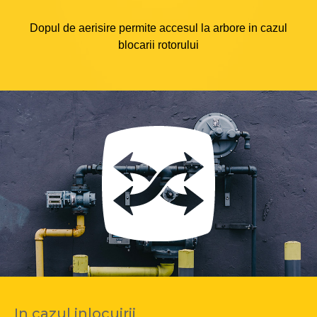
Dopul de aerisire permite accesul la arbore in cazul
blocarii rotorului
In cazul inlocuirii