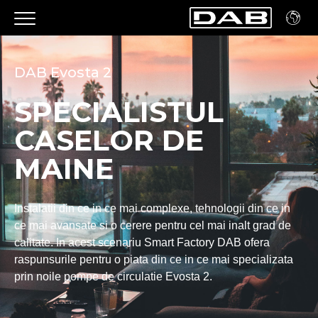
DAB Evosta 2
SPECIALISTUL
CASELOR DE
MAINE
Instalatii din ce in ce mai complexe, tehnologii din ce in
ce mai avansate si o cerere pentru cel mai inalt grad de
calitate. In acest scenariu Smart Factory DAB ofera
raspunsurile pentru o piata din ce in ce mai specializata
prin noile pompe de circulatie Evosta 2.