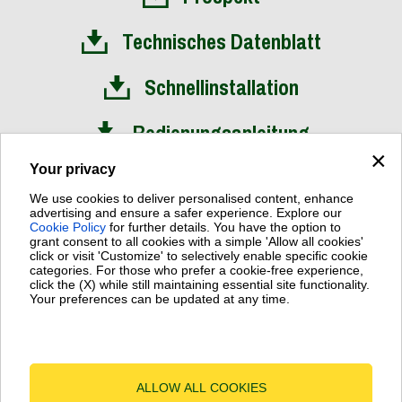
Technisches Datenblatt
Schnellinstallation
Bedienungsanleitung
×
Your privacy
We use cookies to deliver personalised content, enhance
advertising and ensure a safer experience. Explore our
Cookie Policy
for further details. You have the option to
Dab Pumps Spa © Via Marco Polo, 14 Mestrino Padova - Italy
grant consent to all cookies with a simple 'Allow all cookies'
Fax +39.049.5125950
click or visit 'Customize' to selectively enable specific cookie
P.I. 03675230282 - R.E.A. Padova N. 328200 - Cap. Soc. Euro
categories. For those who prefer a cookie-free experience,
click the (X) while still maintaining essential site functionality.
€10.000.000 i.v.
Your preferences can be updated at any time.
Terms of Use
-
Cookie Policy
-
Cookie Settings
ALLOW ALL COOKIES